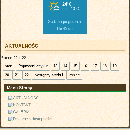
Godzina po godzinie
Na 45 dni
AKTUALNOŚCI
Strona 22 z 22
start
Poprzedni artykuł
13
14
15
16
17
18
19
20
21
22
Następny artykuł
koniec
Menu Strony