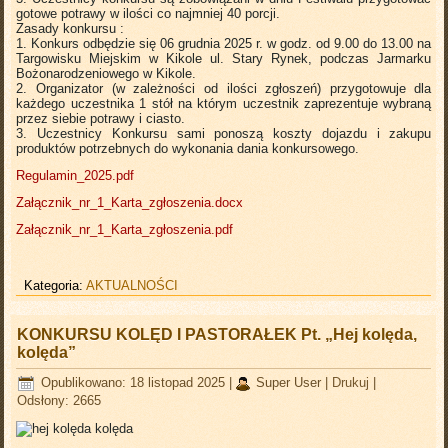
gotowe potrawy w ilości co najmniej 40 porcji.
Zasady konkursu :
1. Konkurs odbędzie się 06 grudnia 2025 r. w godz. od 9.00 do 13.00 na
Targowisku Miejskim w Kikole ul. Stary Rynek, podczas Jarmarku
Bożonarodzeniowego w Kikole.
2. Organizator (w zależności od ilości zgłoszeń) przygotowuje dla
każdego uczestnika 1 stół na którym uczestnik zaprezentuje wybraną
przez siebie potrawy i ciasto.
3. Uczestnicy Konkursu sami ponoszą koszty dojazdu i zakupu
produktów potrzebnych do wykonania dania konkursowego.
Regulamin_2025.pdf
Załącznik_nr_1_Karta_zgłoszenia.docx
Załącznik_nr_1_Karta_zgłoszenia.pdf
Kategoria:
AKTUALNOŚCI
KONKURSU KOLĘD I PASTORAŁEK Pt. „Hej kolęda,
kolęda”
Opublikowano: 18 listopad 2025
|
Super User
|
Drukuj
|
Odsłony: 2665