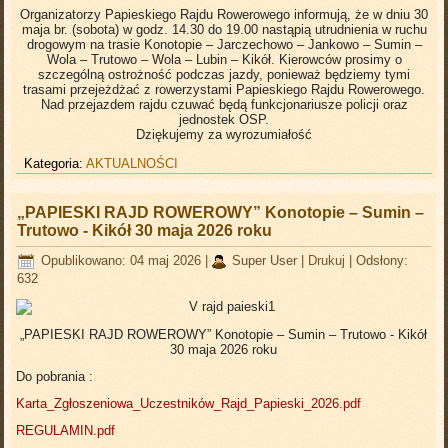
Organizatorzy Papieskiego Rajdu Rowerowego informują, że w dniu 30
maja br. (sobota) w godz. 14.30 do 19.00 nastąpią utrudnienia w ruchu
drogowym na trasie Konotopie – Jarczechowo – Jankowo – Sumin –
Wola – Trutowo – Wola – Lubin – Kikół. Kierowców prosimy o
szczególną ostrożność podczas jazdy, ponieważ będziemy tymi
trasami przejeżdżać z rowerzystami Papieskiego Rajdu Rowerowego.
Nad przejazdem rajdu czuwać będą funkcjonariusze policji oraz
jednostek OSP.
Dziękujemy za wyrozumiałość
Kategoria:
AKTUALNOŚCI
„PAPIESKI RAJD ROWEROWY” Konotopie – Sumin –
Trutowo - Kikół 30 maja 2026 roku
Opublikowano: 04 maj 2026
|
Super User
|
Drukuj
|
Odsłony:
632
„PAPIESKI RAJD ROWEROWY” Konotopie – Sumin – Trutowo - Kikół
30 maja 2026 roku
Do pobrania :
Karta_Zgłoszeniowa_Uczestników_Rajd_Papieski_2026.pdf
REGULAMIN.pdf