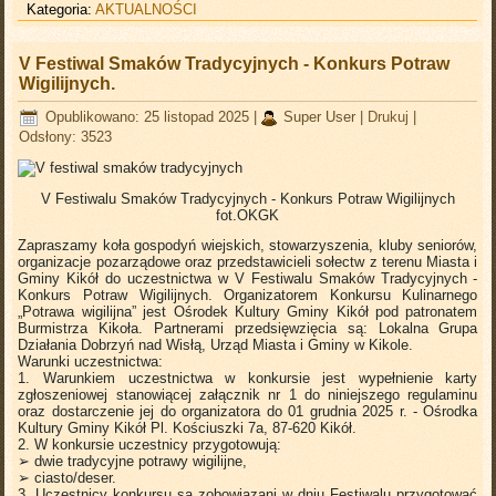
Kategoria:
AKTUALNOŚCI
V Festiwal Smaków Tradycyjnych - Konkurs Potraw
Wigilijnych.
Opublikowano: 25 listopad 2025
|
Super User
|
Drukuj
|
Odsłony: 3523
V Festiwalu Smaków Tradycyjnych - Konkurs Potraw Wigilijnych
fot.OKGK
Zapraszamy koła gospodyń wiejskich, stowarzyszenia, kluby seniorów,
organizacje pozarządowe oraz przedstawicieli sołectw z terenu Miasta i
Gminy Kikół do uczestnictwa w V Festiwalu Smaków Tradycyjnych -
Konkurs Potraw Wigilijnych. Organizatorem Konkursu Kulinarnego
„Potrawa wigilijna” jest Ośrodek Kultury Gminy Kikół pod patronatem
Burmistrza Kikoła. Partnerami przedsięwzięcia są: Lokalna Grupa
Działania Dobrzyń nad Wisłą, Urząd Miasta i Gminy w Kikole.
Warunki uczestnictwa:
1. Warunkiem uczestnictwa w konkursie jest wypełnienie karty
zgłoszeniowej stanowiącej załącznik nr 1 do niniejszego regulaminu
oraz dostarczenie jej do organizatora do 01 grudnia 2025 r. - Ośrodka
Kultury Gminy Kikół Pl. Kościuszki 7a, 87-620 Kikół.
2. W konkursie uczestnicy przygotowują:
➢ dwie tradycyjne potrawy wigilijne,
➢ ciasto/deser.
3. Uczestnicy konkursu są zobowiązani w dniu Festiwalu przygotować