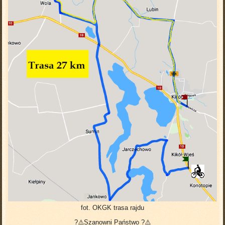
fot. OKGK trasa rajdu
?⚠️Szanowni Państwo ?⚠️