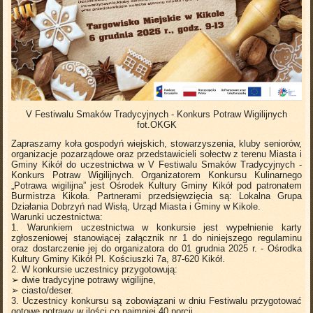
V Festiwalu Smaków Tradycyjnych - Konkurs Potraw Wigilijnych
fot.OKGK
Zapraszamy koła gospodyń wiejskich, stowarzyszenia, kluby seniorów,
organizacje pozarządowe oraz przedstawicieli sołectw z terenu Miasta i
Gminy Kikół do uczestnictwa w V Festiwalu Smaków Tradycyjnych -
Konkurs Potraw Wigilijnych. Organizatorem Konkursu Kulinarnego
„Potrawa wigilijna” jest Ośrodek Kultury Gminy Kikół pod patronatem
Burmistrza Kikoła. Partnerami przedsięwzięcia są: Lokalna Grupa
Działania Dobrzyń nad Wisłą, Urząd Miasta i Gminy w Kikole.
Warunki uczestnictwa:
1. Warunkiem uczestnictwa w konkursie jest wypełnienie karty
zgłoszeniowej stanowiącej załącznik nr 1 do niniejszego regulaminu
oraz dostarczenie jej do organizatora do 01 grudnia 2025 r. - Ośrodka
Kultury Gminy Kikół Pl. Kościuszki 7a, 87-620 Kikół.
2. W konkursie uczestnicy przygotowują:
➢ dwie tradycyjne potrawy wigilijne,
➢ ciasto/deser.
3. Uczestnicy konkursu są zobowiązani w dniu Festiwalu przygotować
gotowe potrawy w ilości co najmniej 40 porcji.