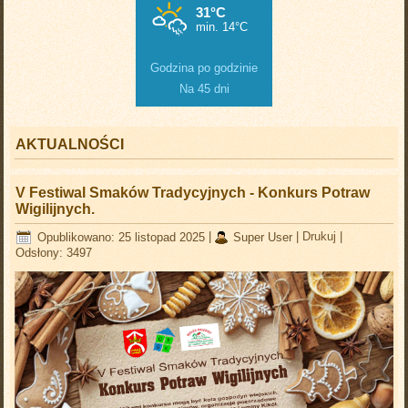
Godzina po godzinie
Na 45 dni
AKTUALNOŚCI
V Festiwal Smaków Tradycyjnych - Konkurs Potraw
Wigilijnych.
Opublikowano: 25 listopad 2025
|
Super User
|
Drukuj
|
Odsłony: 3497