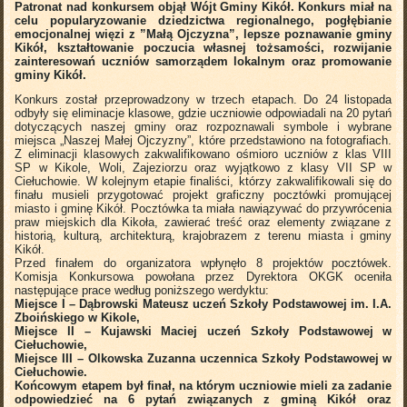
Patronat nad konkursem objął Wójt Gminy Kikół.
Konkurs miał na
celu popularyzowanie dziedzictwa regionalnego, pogłębianie
emocjonalnej więzi z ”Małą Ojczyzna”, lepsze poznawanie gminy
Kikół, kształtowanie poczucia własnej tożsamości, rozwijanie
zainteresowań uczniów samorządem lokalnym oraz promowanie
gminy Kikół.
Konkurs został przeprowadzony w trzech etapach. Do 24 listopada
odbyły się eliminacje klasowe, gdzie uczniowie odpowiadali na 20 pytań
dotyczących naszej gminy oraz rozpoznawali symbole i wybrane
miejsca „Naszej Małej Ojczyzny”, które przedstawiono na fotografiach.
Z eliminacji klasowych zakwalifikowano ośmioro uczniów z klas VIII
SP w Kikole, Woli, Zajeziorzu oraz wyjątkowo z klasy VII SP w
Ciełuchowie. W kolejnym etapie finaliści, którzy zakwalifikowali się do
finału musieli przygotować projekt graficzny pocztówki promującej
miasto i gminę Kikół. Pocztówka ta miała nawiązywać do przywrócenia
praw miejskich dla Kikoła, zawierać treść oraz elementy związane z
historią, kulturą, architekturą, krajobrazem z terenu miasta i gminy
Kikół.
Przed finałem do organizatora wpłynęło 8 projektów pocztówek.
Komisja Konkursowa powołana przez Dyrektora OKGK oceniła
następujące prace według poniższego werdyktu:
Miejsce I – Dąbrowski Mateusz uczeń Szkoły Podstawowej im. I.A.
Zboińskiego w Kikole,
Miejsce II – Kujawski Maciej uczeń Szkoły Podstawowej w
Ciełuchowie,
Miejsce III – Olkowska Zuzanna uczennica Szkoły Podstawowej w
Ciełuchowie.
Końcowym etapem był finał, na którym uczniowie mieli za zadanie
odpowiedzieć na 6 pytań związanych z gminą Kikół oraz