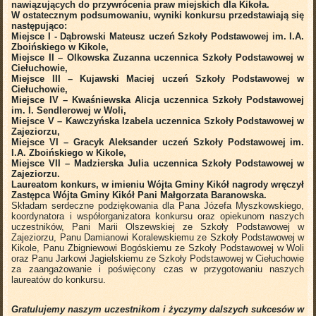
nawiązujących do przywrócenia praw miejskich dla Kikoła.
W ostatecznym podsumowaniu, wyniki konkursu przedstawiają się
następująco:
Miejsce I - Dąbrowski Mateusz uczeń Szkoły Podstawowej im. I.A.
Zboińskiego w Kikole,
Miejsce II – Olkowska Zuzanna uczennica Szkoły Podstawowej w
Ciełuchowie,
Miejsce III – Kujawski Maciej uczeń Szkoły Podstawowej w
Ciełuchowie,
Miejsce IV – Kwaśniewska Alicja uczennica Szkoły Podstawowej
im. I. Sendlerowej w Woli,
Miejsce V – Kawczyńska Izabela uczennica Szkoły Podstawowej w
Zajeziorzu,
Miejsce VI – Gracyk Aleksander uczeń Szkoły Podstawowej im.
I.A. Zboińskiego w Kikole,
Miejsce VII – Madzierska Julia uczennica Szkoły Podstawowej w
Zajeziorzu.
Laureatom konkurs, w imieniu Wójta Gminy Kikół nagrody wręczył
Zastępca Wójta Gminy Kikół Pani Małgorzata Baranowska.
Składam serdeczne podziękowania dla Pana Józefa Myszkowskiego,
koordynatora i współorganizatora konkursu oraz opiekunom naszych
uczestników, Pani Marii Olszewskiej ze Szkoły Podstawowej w
Zajeziorzu, Panu Damianowi Koralewskiemu ze Szkoły Podstawowej w
Kikole, Panu Zbigniewowi Bogóskiemu ze Szkoły Podstawowej w Woli
oraz Panu Jarkowi Jagielskiemu ze Szkoły Podstawowej w Ciełuchowie
za zaangażowanie i poświęcony czas w przygotowaniu naszych
laureatów do konkursu.
Gratulujemy naszym uczestnikom i życzymy dalszych sukcesów w