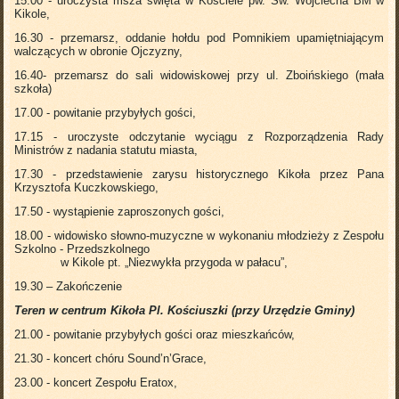
15.00 - uroczysta msza święta w Kościele pw. Św. Wojciecha BM w
Kikole,
16.30 - przemarsz, oddanie hołdu pod Pomnikiem upamiętniającym
walczących w obronie Ojczyzny,
16.40- przemarsz do sali widowiskowej przy ul. Zboińskiego (mała
szkoła)
17.00 - powitanie przybyłych gości,
17.15 - uroczyste odczytanie wyciągu z Rozporządzenia Rady
Ministrów z nadania statutu miasta,
17.30 - przedstawienie zarysu historycznego Kikoła przez Pana
Krzysztofa Kuczkowskiego,
17.50 - wystąpienie zaproszonych gości,
18.00 - widowisko słowno-muzyczne w wykonaniu młodzieży z Zespołu
Szkolno - Przedszkolnego
w Kikole pt. „Niezwykła przygoda w pałacu”,
19.30 – Zakończenie
Teren w centrum Kikoła Pl. Kościuszki (przy Urzędzie Gminy)
21.00 - powitanie przybyłych gości oraz mieszkańców,
21.30 - koncert chóru Sound’n’Grace,
23.00 - koncert Zespołu Eratox,