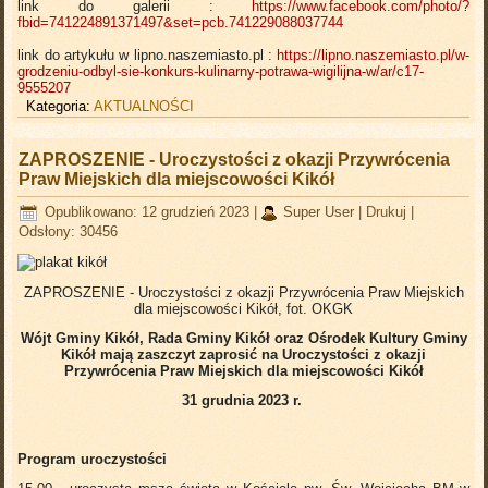
link do galerii :
https://www.facebook.com/photo/?
fbid=741224891371497&set=pcb.741229088037744
link do artykułu w lipno.naszemiasto.pl :
https://lipno.naszemiasto.pl/w-
grodzeniu-odbyl-sie-konkurs-kulinarny-potrawa-wigilijna-w/ar/c17-
9555207
Kategoria:
AKTUALNOŚCI
ZAPROSZENIE - Uroczystości z okazji Przywrócenia
Praw Miejskich dla miejscowości Kikół
Opublikowano: 12 grudzień 2023
|
Super User
|
Drukuj
|
Odsłony: 30456
ZAPROSZENIE - Uroczystości z okazji Przywrócenia Praw Miejskich
dla miejscowości Kikół,
fot. OKGK
Wójt Gminy Kikół, Rada Gminy Kikół oraz Ośrodek Kultury Gminy
Kikół mają zaszczyt zaprosić na Uroczystości z okazji
Przywrócenia Praw Miejskich dla miejscowości Kikół
31 grudnia 2023 r.
Program uroczystości