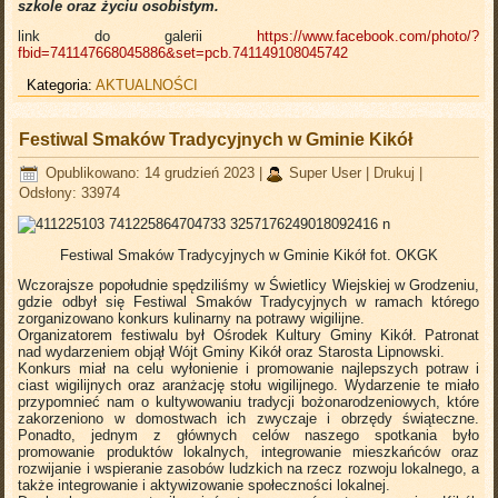
szkole oraz życiu osobistym.
link do galerii
https://www.facebook.com/photo/?
fbid=741147668045886&set=pcb.741149108045742
Kategoria:
AKTUALNOŚCI
Festiwal Smaków Tradycyjnych w Gminie Kikół
Opublikowano: 14 grudzień 2023
|
Super User
|
Drukuj
|
Odsłony: 33974
Festiwal Smaków Tradycyjnych w Gminie Kikół
fot. OKGK
Wczorajsze popołudnie spędziliśmy w Świetlicy Wiejskiej w Grodzeniu,
gdzie odbył się Festiwal Smaków Tradycyjnych w ramach którego
zorganizowano konkurs kulinarny na potrawy wigilijne.
Organizatorem festiwalu był Ośrodek Kultury Gminy Kikół. Patronat
nad wydarzeniem objął Wójt Gminy Kikół oraz Starosta Lipnowski.
Konkurs miał na celu wyłonienie i promowanie najlepszych potraw i
ciast wigilijnych oraz aranżację stołu wigilijnego. Wydarzenie te miało
przypomnieć nam o kultywowaniu tradycji bożonarodzeniowych, które
zakorzeniono w domostwach ich zwyczaje i obrzędy świąteczne.
Ponadto, jednym z głównych celów naszego spotkania było
promowanie produktów lokalnych, integrowanie mieszkańców oraz
rozwijanie i wspieranie zasobów ludzkich na rzecz rozwoju lokalnego, a
także integrowanie i aktywizowanie społeczności lokalnej.