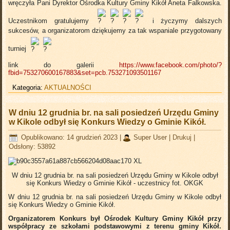
wręczyła Pani Dyrektor Ośrodka Kultury Gminy Kikół Aneta Falkowska.
Uczestnikom gratulujemy
i życzymy dalszych
sukcesów, a organizatorom dziękujemy za tak wspaniale przygotowany
turniej
link do galerii
https://www.facebook.com/photo/?
fbid=753270600167883&set=pcb.753271093501167
Kategoria:
AKTUALNOŚCI
W dniu 12 grudnia br. na sali posiedzeń Urzędu Gminy
w Kikole odbył się Konkurs Wiedzy o Gminie Kikół.
Opublikowano: 14 grudzień 2023
|
Super User
|
Drukuj
|
Odsłony: 53892
W dniu 12 grudnia br. na sali posiedzeń Urzędu Gminy w Kikole odbył
się Konkurs Wiedzy o Gminie Kikół - uczestnicy
fot. OKGK
W dniu 12 grudnia br. na sali posiedzeń Urzędu Gminy w Kikole odbył
się Konkurs Wiedzy o Gminie Kikół.
Organizatorem Konkurs był Ośrodek Kultury Gminy Kikół przy
współpracy ze szkołami podstawowymi z terenu gminy Kikół.