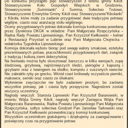
Do konkursu przystąpiło pięć stowarzyszeń z terenu gminy Kikół:
Stowarzyszenie Koło Gospodyń Wiejskich w Grodzeniu,
Stowarzyszenie „Suminianki” z Sumina, Sołectwo Trutowo,
Stowarzyszenie Emerytów Gminy Kikół oraz Stowarzyszenie”Kikolanki”
z Kikoła, które miały za zadanie przygotować dwie tradycyjne potrawy
wigilijne, ciasto oraz aranżację stołu wigilijnego.
Oceny przygotowanych potraw dokonała komisja konkursowa powołana
przez Dyrektora OKGK w składzie: Pani Małgorzata Rzepczyńska –
Radna Rady Powiatu Lipnowskiego, Pan Krzysztof Kiełkowski – kelner
z Restauracji Przystań w Lubinie oraz Pani Małgorzata Chojnicka –
redaktorka Tygodnika Lipnowskiego.
Komisja dokonała wyboru biorąc pod uwagę walory smakowe, estetykę
prezentowanych potraw, pracochłonność przygotowanych dań, związek
z tradycją i kulturą ziemi dobrzyńskiej.
Na festiwalu można było skosztować barszczu w kilku wersjach, zupę
śledziową, grzybową, najróżniejszych śledzi, pierogów z kapustą i
grzybami oraz z twarogiem na słodko, kompotu z suszonych owoców.
Nie zabrakło ryby po grecku. Wśród ciast królowały oczywiście pierniki,
makowce, serniki oraz ciasto ze śliwkami.
Wyłonienie zwycięzców nie było zadaniem prostym, bo zarówno
wszystkie potrawy, jak i ciasta były przepyszne. Nagrodzeni zostali
wszyscy uczestnicy.
Nagrody wręczyli: Starosta Lipnowski Pan Krzysztof Baranowski, w
imieniu Wójta Gminy Kikół, nagrody wręczył Zastępca Wójta Pani
Małgorzata Baranowska, Radna Powiatu Lipnowskiego Pani Małgorzata
Rzepczyńska, sołtys sołectwa Grodzeń Pan Jarosław Tarkowski oraz
Pan Krzysztof Kiełkowski przewodniczący komisji konkursowej.
Wszystkim uczestnikom gratulujemy i dziękujemy za zaangażowanie i
poświęcony czas na przygotowanie potraw.