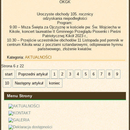
OKGK
Uroczyste obchody 105. rocznicy
odzyskania niepodległości
Program:
9.00 – Msza Święta za Ojczyznę w kościele pw. Św. Wojciecha w
Kikole, koncert laureatów II Gminnego Przeglądu Piosenki i Pieśni
Patriotycznej Kikół 2023 r.,
10.30 – Przejście uczestników obchodów 11 Listopada pod pomnik w
centrum Kikoła wraz z pocztami sztandarowymi, odśpiewanie hymnu
państwowego, złożenie kwiatów.
Kategoria:
AKTUALNOŚCI
Strona 6 z 22
start
Poprzedni artykuł
1
2
3
4
5
6
7
8
9
10
Następny artykuł
koniec
Menu Strony