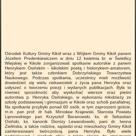
Ośrodek Kultury Gminy Kikół wraz z Wójtem Gminy Kikół panem
Józefem Predenkiewiczem w dniu 12 kwietnia br. w Świetlicy
Wiejskiej w Kikole zorganizowali spotkanie autorskie z panem
Henrykiem Osińskim - kikolskim poetą i historykiem-amatorem,
który jest także członkiem Dobrzyńskiego Towarzystwa
Naukowego. Podczas spotkania, uczestnicy mieli możliwość
dowiedzieć się wielu ciekawostek z życia pana Henryka oraz
usłyszeć o
tworzeniu poezji i wydanych publikacjach. Była to
również
sposobność aby wysłuchać wiersze oraz pieśni
autorstwa p. Henryka Osińskiego, w wykonaniu młodzieży ze
szkoły podstawowej i gimnazjum w Kikole oraz scholii parafialnej.
Na spotkanie przybyło ponad 60 osób, w tym zaproszeni goście,
m.in. pan prof. dr hab. Mirosław Krajewski, Starosta Powiatu
Lipnowskiego pan Krzysztof Baranowski, ks. dr Sebastian
Osiński, ks. kanonik Dionizy Lewandowski, pani dr. Iwona
Zielińska, a także rodzina, sąsiedzi oraz mieszkańcy Gminy Kikół
zainteresowani twórczością pana Henryka. Było wiele