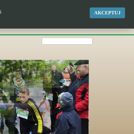
okgk@kikol.pl
i
AKCEPTUJ
Tel. +48 500 837 986