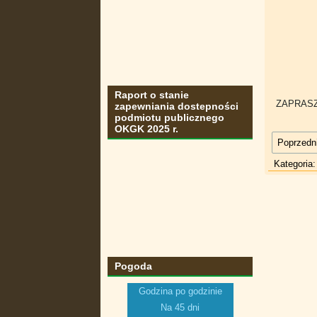
Raport o stanie
ZAPRASZ
zapewniania dostepności
podmiotu publicznego
OKGK 2025 r.
Poprzedni
Kategoria
Pogoda
Godzina po godzinie
Na 45 dni