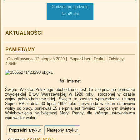
Godzina po godzinie
Na 45 dni
AKTUALNOŚCI
PAMIĘTAMY
Opublikowano: 12 sierpień 2020
|
Super User
|
Drukuj
|
Odsłony:
49646
fot. Internet
Święto Wojska Polskiego obchodzone jest 15 sierpnia na pamiątkę
zwycięskiej Bitwy Warszawskiej w 1920 roku, stoczonej w czasie
wojny polsko-bolszewickiej. Święto to zostało wprowadzone ustawą
Sejmu RP z dnia 30 lipca 1992 roku i przypada w dzień ustawowo
wolny od pracy, ponieważ 15 sierpnia jest również liturgicznym świętem
Wniebowzięcia Najświętszej Maryi Panny, dla którego ustawodawca
wprowadził wolne.
Poprzedni artykuł
Następny artykuł
Kategoria:
AKTUALNOŚCI