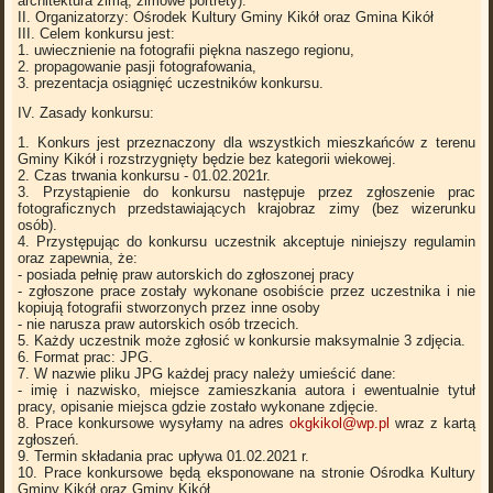
architektura zimą, zimowe portrety).
II. Organizatorzy: Ośrodek Kultury Gminy Kikół oraz Gmina Kikół
III. Celem konkursu jest:
1. uwiecznienie na fotografii piękna naszego regionu,
2. propagowanie pasji fotografowania,
3. prezentacja osiągnięć uczestników konkursu.
IV. Zasady konkursu:
1. Konkurs jest przeznaczony dla wszystkich mieszkańców z terenu
Gminy Kikół i rozstrzygnięty będzie bez kategorii wiekowej.
2. Czas trwania konkursu - 01.02.2021r.
3. Przystąpienie do konkursu następuje przez zgłoszenie prac
fotograficznych przedstawiających krajobraz zimy (bez wizerunku
osób).
4. Przystępując do konkursu uczestnik akceptuje niniejszy regulamin
oraz zapewnia, że:
- posiada pełnię praw autorskich do zgłoszonej pracy
- zgłoszone prace zostały wykonane osobiście przez uczestnika i nie
kopiują fotografii stworzonych przez inne osoby
- nie narusza praw autorskich osób trzecich.
5. Każdy uczestnik może zgłosić w konkursie maksymalnie 3 zdjęcia.
6. Format prac: JPG.
7. W nazwie pliku JPG każdej pracy należy umieścić dane:
- imię i nazwisko, miejsce zamieszkania autora i ewentualnie tytuł
pracy, opisanie miejsca gdzie zostało wykonane zdjęcie.
8. Prace konkursowe wysyłamy na adres
okgkikol@wp.pl
wraz z kartą
zgłoszeń.
9. Termin składania prac upływa 01.02.2021 r.
10. Prace konkursowe będą eksponowane na stronie Ośrodka Kultury
Gminy Kikół oraz Gminy Kikół.