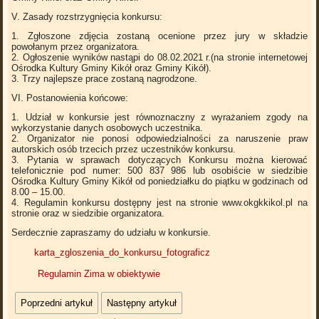
V. Zasady rozstrzygnięcia konkursu:
1. Zgłoszone zdjęcia zostaną ocenione przez jury w składzie
powołanym przez organizatora.
2. Ogłoszenie wyników nastąpi do 08.02.2021 r.(na stronie internetowej
Ośrodka Kultury Gminy Kikół oraz Gminy Kikół).
3. Trzy najlepsze prace zostaną nagrodzone.
VI. Postanowienia końcowe:
1. Udział w konkursie jest równoznaczny z wyrażaniem zgody na
wykorzystanie danych osobowych uczestnika.
2. Organizator nie ponosi odpowiedzialności za naruszenie praw
autorskich osób trzecich przez uczestników konkursu.
3. Pytania w sprawach dotyczących Konkursu można kierować
telefonicznie pod numer: 500 837 986 lub osobiście w siedzibie
Ośrodka Kultury Gminy Kikół od poniedziałku do piątku w godzinach od
8.00 – 15.00.
4. Regulamin konkursu dostępny jest na stronie www.okgkkikol.pl na
stronie oraz w siedzibie organizatora.
Serdecznie zapraszamy do udziału w konkursie.
karta_zgloszenia_do_konkursu_fotograficz
Regulamin Zima w obiektywie
Poprzedni artykuł
Następny artykuł