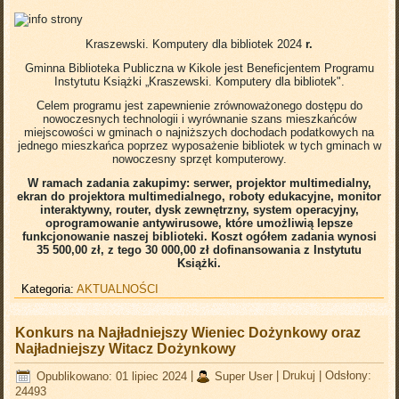
Kraszewski. Komputery dla bibliotek 2024
r.
Gminna Biblioteka Publiczna w Kikole jest Beneficjentem Programu
Instytutu Książki „Kraszewski. Komputery dla bibliotek".
Celem programu jest zapewnienie zrównoważonego dostępu do
nowoczesnych technologii i wyrównanie szans mieszkańców
miejscowości w gminach o najniższych dochodach podatkowych na
jednego mieszkańca poprzez wyposażenie bibliotek w tych gminach w
nowoczesny sprzęt komputerowy.
W ramach zadania zakupimy: serwer, projektor multimedialny,
ekran do projektora multimedialnego, roboty edukacyjne, monitor
interaktywny, router, dysk zewnętrzny, system operacyjny,
oprogramowanie antywirusowe, które umożliwią lepsze
funkcjonowanie naszej biblioteki. Koszt ogółem zadania wynosi
35 500,00 zł, z tego 30 000,00 zł dofinansowania z Instytutu
Książki.
Kategoria:
AKTUALNOŚCI
Konkurs na Najładniejszy Wieniec Dożynkowy oraz
Najładniejszy Witacz Dożynkowy
Opublikowano: 01 lipiec 2024
|
Super User
|
Drukuj
|
Odsłony:
24493