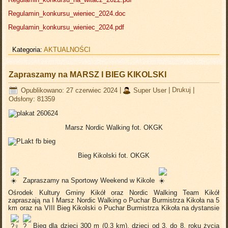
Regulamin_konkursu_wieniec_2024.doc
Regulamin_konkursu_wieniec_2024.pdf
Kategoria:
AKTUALNOŚCI
Zapraszamy na MARSZ I BIEG KIKOLSKI
Opublikowano: 27 czerwiec 2024
|
Super User
|
Drukuj
|
Odsłony: 81359
Marsz Nordic Walking fot. OKGK
Bieg Kikolski fot. OKGK
Zapraszamy na Sportowy Weekend w Kikole
Ośrodek Kultury Gminy Kikół oraz Nordic Walking Team Kikół
zapraszają na I Marsz Nordic Walking o Puchar Burmistrza Kikoła na 5
km oraz na VIII Bieg Kikolski o Puchar Burmistrza Kikoła na dystansie
Bieg dla dzieci 300 m (0,3 km), dzieci od 3. do 8. roku życia