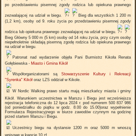
po przedstawieniu pisemnej zgody rodzica lub opiekuna prawnego
zezwalającej na udział w biegu.
Bieg dla wszystkich 1 200 m
(1,2 km), osoby od 9. roku życia po
przedstawieniu pisemnej zgody
rodzica lub opiekuna prawnego zezwalającej na udział w biegu.
Bieg Główny 5 000 m (5 km) osoby od 14 roku życia, przy czym osoby
niepełnoletnie składają pisemną zgodę rodzica lub opiekuna prawnego
na udział w biegu.
Patronat nad wydarzenie objęła Pani Burmistrz Kikoła Renata
Gołębiewska -
Miasto i Gmina Kikół
Współorganizatorami są
Stowarzyszenie Kultury i Rekreacji
"Syrenka" Kikół
oraz LZS oddział w Kikole.
W Nordic Walking prawo startu mają mieszkańcy miasta i gminy
Kikół. Warunkiem uczestnictwa w Marszu i Biegu jest wcześniejsza
rejestracja telefoniczna do 12 lipca 2024 r. pod numerem 500 837 986
(od poniedziałku do piątku w godz. 8.00 do 15.00)oraz wypełnienie
Formularza Rejestracyjnego w biurze zawodów czynnym na godzinę
przed startem Marszu i Biegu.
Uczestnicy biegu na dystansie 1200 m oraz 5000 m wnoszą
wpisowe w kwocie 10 zł.