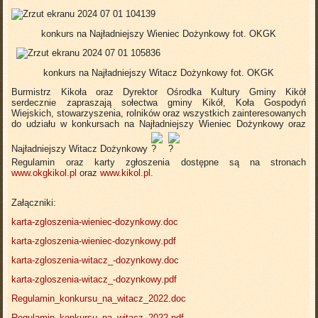
konkurs na Najładniejszy Wieniec Dożynkowy fot. OKGK
konkurs na Najładniejszy Witacz Dożynkowy fot. OKGK
Burmistrz Kikoła oraz Dyrektor Ośrodka Kultury Gminy Kikół
serdecznie zapraszają sołectwa gminy Kikół, Koła Gospodyń
Wiejskich, stowarzyszenia, rolników oraz wszystkich zainteresowanych
do udziału w konkursach na Najładniejszy Wieniec Dożynkowy oraz
Najładniejszy Witacz Dożynkowy
Regulamin oraz karty zgłoszenia dostępne są na stronach
www.okgkikol.pl
oraz
www.kikol.pl.
Załączniki:
karta-zgloszenia-wieniec-dozynkowy.doc
karta-zgloszenia-wieniec-dozynkowy.pdf
karta-zgloszenia-witacz_-dozynkowy.doc
karta-zgloszenia-witacz_-dozynkowy.pdf
Regulamin_konkursu_na_witacz_2022.doc
Regulamin_konkursu_na_witacz_2022.pdf