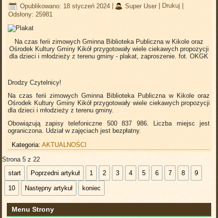
Opublikowano: 18 styczeń 2024
|
Super User
|
Drukuj
|
Odsłony: 25981
Na czas ferii zimowych Gminna Biblioteka Publiczna w Kikole oraz
Ośrodek Kultury Gminy Kikół przygotowały wiele ciekawych propozycji
dla dzieci i młodzieży z terenu gminy - plakat, zaproszenie.
fot. OKGK
Drodzy Czytelnicy!
Na czas ferii zimowych Gminna Biblioteka Publiczna w Kikole oraz
Ośrodek Kultury Gminy Kikół przygotowały wiele ciekawych propozycji
dla dzieci i młodzieży z terenu gminy.
Obowiązują zapisy telefoniczne 500 837 986. Liczba miejsc jest
ograniczona. Udział w zajęciach jest bezpłatny.
Kategoria:
AKTUALNOŚCI
Strona 5 z 22
start
Poprzedni artykuł
1
2
3
4
5
6
7
8
9
10
Następny artykuł
koniec
Menu Strony