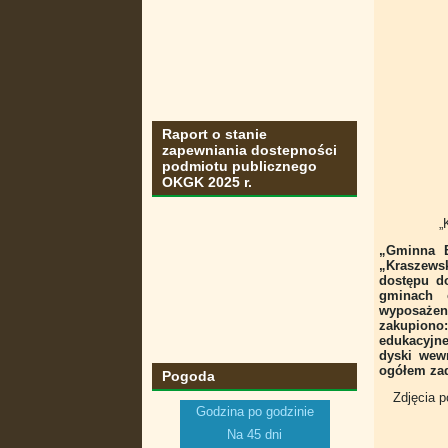
Raport o stanie
zapewniania dostepności
podmiotu publicznego
OKGK 2025 r.
„
„Gminna B
„Kraszewsk
dostępu d
gminach 
wyposażeni
zakupiono:
edukacyjne
dyski wew
ogółem zada
Pogoda
Zdjęcia p
Godzina po godzinie
Na 45 dni