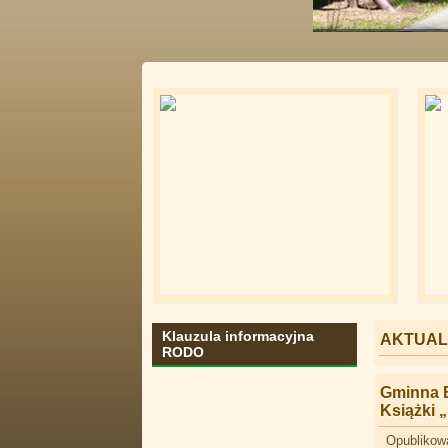
Ścieżki nad jezio
Klauzula informacyjna
AKTUAL
RODO
Gminna B
Książki 
Opublikowa