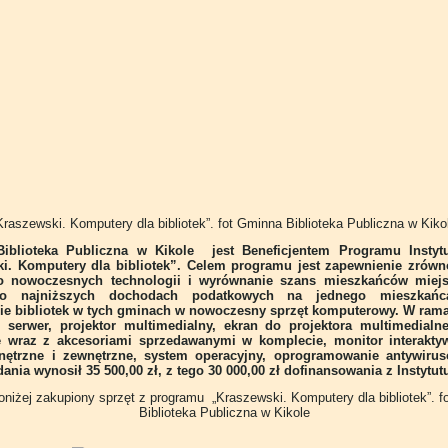
Kraszewski. Komputery dla bibliotek”. fot Gminna Biblioteka Publiczna w Kiko
iblioteka Publiczna w Kikole jest Beneficjentem Programu Instytu
i. Komputery dla bibliotek”. Celem programu jest zapewnienie zró
o nowoczesnych technologii i wyrównanie szans mieszkańców miej
o najniższych dochodach podatkowych na jednego mieszkańc
e bibliotek w tych gminach w nowoczesny sprzęt komputerowy. W ram
 serwer, projektor multimedialny, ekran do projektora multimedialn
 wraz z akcesoriami sprzedawanymi w komplecie, monitor interaktyw
nętrzne i zewnętrzne, system operacyjny, oprogramowanie antywirus
nia wynosił 35 500,00 zł, z tego 30 000,00 zł dofinansowania z Instytut
oniżej zakupiony sprzęt z programu „Kraszewski. Komputery dla bibliotek”. 
Biblioteka Publiczna w Kikole