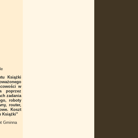
le
tu Książki
wnoważonego
scowości w
a poprzez
ach zadania
ego, roboty
ny, router,
owe. Koszt
u Książki”
fot Gminna