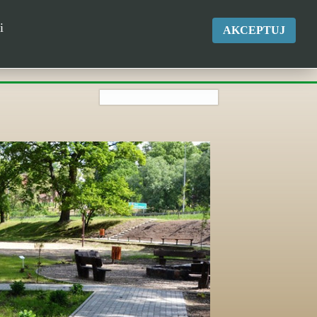
okgk@kikol.pl
i
AKCEPTUJ
Tel. +48 500 837 986