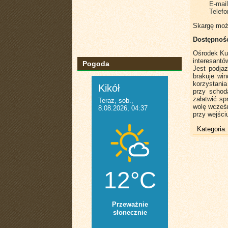
E-mai
Telef
Skargę moż
Dostępność
Ośrodek Ku
interesantó
Pogoda
Jest podja
brakuje wi
korzystania
przy schod
załatwić s
wolę wcześn
przy wejści
Kategoria