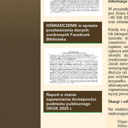
Informacje
W przypadk
jest Aneta
+48 500 83
oraz składa
OŚWIADCZENIE w sprawie
Każdy ma p
przetwarzania danych
lub jakiego
osobowych Facebook
sposobu do
Biblioteka
zawartości
żądanie, ws
zgłasza pot
określić d
zrealizować
Jeżeli dotr
wnoszącego 
dłuższy niż
jest możliw
przypadku,
alternatyw
zapewniana 
wyżej proc
Raport o stanie
zapewniania dostepności
Skargi i o
podmiotu publicznego
OKGK 2025 r.
Na niedotr
nadzorujące
Organ 
Adres: