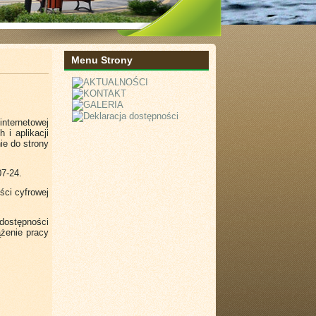
Menu Strony
nternetowej
 i aplikacji
e do strony
07-24.
ści cyfrowej
dostępności
żenie pracy