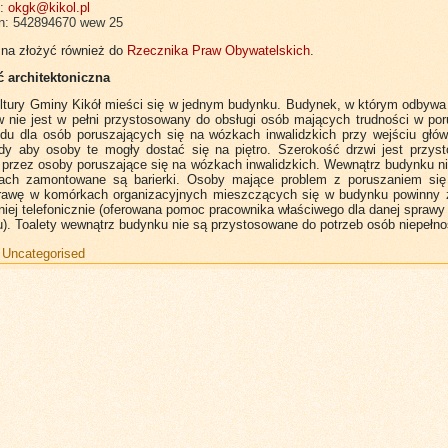
l:
okgk@kikol.pl
on: 542894670 wew 25
na złożyć również do
Rzecznika Praw Obywatelskich
.
 architektoniczna
ltury Gminy Kikół mieści się w jednym budynku. Budynek, w którym odbywa 
w nie jest w pełni przystosowany do obsługi osób mających trudności w por
zdu dla osób poruszających się na wózkach inwalidzkich przy wejściu głó
ndy aby osoby te mogły dostać się na piętro. Szerokość drzwi jest przys
 przez osoby poruszające się na wózkach inwalidzkich. Wewnątrz budynku n
ach zamontowane są barierki. Osoby mające problem z poruszaniem się
prawę w komórkach organizacyjnych mieszczących się w budynku powinny z
iej telefonicznie (oferowana pomoc pracownika właściwego dla danej spraw
u). Toalety wewnątrz budynku nie są przystosowane do potrzeb osób niepełn
:
Uncategorised