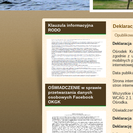
Klauzula informacyjna
Deklarac
RODO
Opublikow
Deklaracja
Ośrodek Ku
zgodnie z u
mobilnych 
internetowe
Data publika
Strona inte
stron inter
OŚWIADCZENIE w sprawie
przetwarzania danych
Wszystkie 
osobowych Facebook
WCAG 2.1. 
OKGK
Ośrodka.
Oświadczeni
Deklaracja 
Deklarację