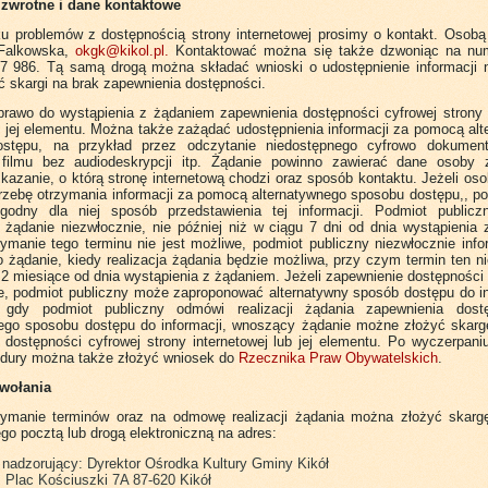
 zwrotne i dane kontaktowe
u problemów z dostępnością strony internetowej prosimy o kontakt. Osobą
 Falkowska,
okgk@kikol.pl
.
Kontaktować można się także dzwoniąc na num
7 986. Tą samą drogą można składać wnioski o udostępnienie informacji n
ć skargi na brak zapewnienia dostępności.
rawo do wystąpienia z żądaniem zapewnienia dostępności cyfrowej strony i
ś jej elementu. Można także zażądać udostępnienia informacji za pomocą al
stępu, na przykład przez odczytanie niedostępnego cyfrowo dokument
 filmu bez audiodeskrypcji itp. Żądanie powinno zawierać dane osoby z
kazanie, o którą stronę internetową chodzi oraz sposób kontaktu. Jeżeli os
rzebę otrzymania informacji za pomocą alternatywnego sposobu dostępu,, p
ogodny dla niej sposób przedstawienia tej informacji. Podmiot publicz
 żądanie niezwłocznie, nie później niż w ciągu 7 dni od dnia wystąpienia
zymanie tego terminu nie jest możliwe, podmiot publiczny niezwłocznie inf
żądanie, kiedy realizacja żądania będzie możliwa, przy czym termin ten 
 2 miesiące od dnia wystąpienia z żądaniem. Jeżeli zapewnienie dostępności 
e, podmiot publiczny może zaproponować alternatywny sposób dostępu do i
 gdy podmiot publiczny odmówi realizacji żądania zapewnienia dost
nego sposobu dostępu do informacji, wnoszący żądanie możne złożyć skarg
dostępności cyfrowej strony internetowej lub jej elementu. Po wyczerpan
edury można także złożyć wniosek do
Rzecznika Praw Obywatelskich
.
dwołania
zymanie terminów oraz na odmowę realizacji żądania można złożyć skarg
go pocztą lub drogą elektroniczną na adres:
nadzorujący: Dyrektor Ośrodka Kultury Gminy Kikół
 Plac Kościuszki 7A 87-620 Kikół