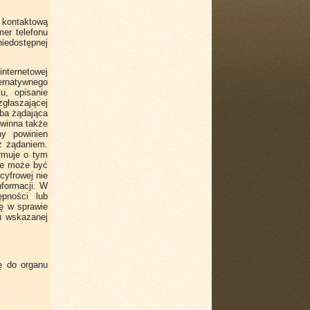
 kontaktową
er telefonu
iedostępnej
nternetowej
ternatywnego
u, opisanie
głaszającej
oba żądająca
owinna także
ny powinien
 z żądaniem.
ormuje o tym
nie może być
cyfrowej nie
nformacji. W
ępności lub
ę w sprawie
iu wskazanej
ę do organu