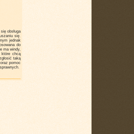
się obsługa
uszaniu się.
wnym jednak
tosowana do
ie ma windy,
 które chcą
głosić taką
y oraz pomoc
osprawnych.