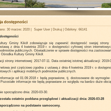
ja dostępności
ano: 30 marzec 2020
|
Super User
|
Drukuj
|
Odsłony: 66141
 dostępności
ltury Gminy Kikół zobowiązuje się zapewnić dostępność swojej strony i
stawą z dnia 4 kwietnia 2019 r. o dostępności cyfrowej stron internetowych
podmiotów publicznych. Oświadczenie w sprawie dostępności ma zastosowani
j Ośrodka Kultury Gminy Kikół.
cji strony internetowej: 2017-07-11. Data ostatniej istotnej aktualizacji: 2019-
rnetowa jest częściowo zgodna z ustawą z dnia 4 kwietnia 2019 r. o dostępno
netowych i aplikacji mobilnych podmiotów publicznych.
informacje od 01.09.2018 r. będą poprawione, tj. dostosowane do wymogów 
Pozostałe informacje nie będą poprawiane ze względu na bardzo duże obcią
e sporządzono dnia: 2020-03-30.
została ostatnio poddana przeglądowi i aktualizacji dnia:
2026-03-28
 sporządzono na podstawie samooceny.