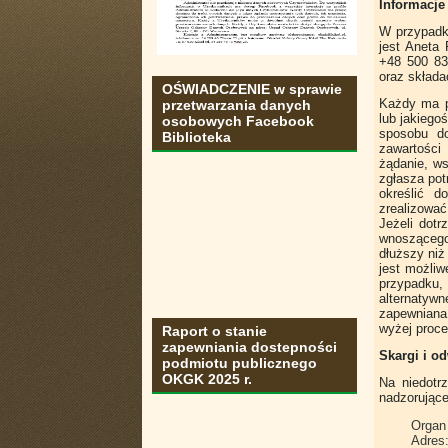
Informacje
W przypadk
jest Aneta
+48 500 83
oraz składa
OŚWIADCZENIE w sprawie
Każdy ma p
przetwarzania danych
lub jakiego
osobowych Facebook
sposobu do
Biblioteka
zawartości
żądanie, ws
zgłasza pot
określić d
zrealizować
Jeżeli dotr
wnoszącego 
dłuższy niż
jest możliw
przypadku,
alternatyw
zapewniana 
wyżej proc
Raport o stanie
zapewniania dostepności
Skargi i o
podmiotu publicznego
OKGK 2025 r.
Na niedotr
nadzorujące
Organ 
Adres: