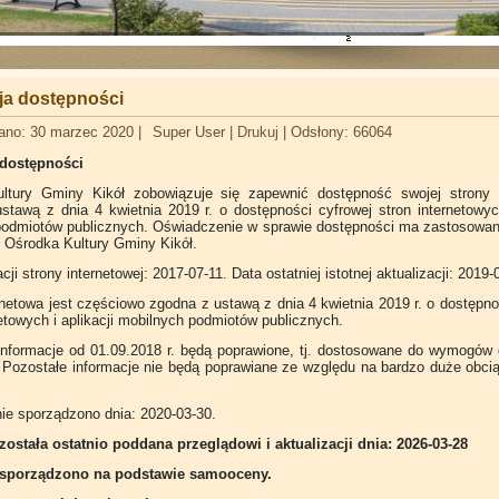
ja dostępności
ano: 30 marzec 2020
|
Super User
|
Drukuj
|
Odsłony: 66064
 dostępności
ltury Gminy Kikół zobowiązuje się zapewnić dostępność swojej strony i
stawą z dnia 4 kwietnia 2019 r. o dostępności cyfrowej stron internetowych
podmiotów publicznych. Oświadczenie w sprawie dostępności ma zastosowani
j Ośrodka Kultury Gminy Kikół.
cji strony internetowej: 2017-07-11. Data ostatniej istotnej aktualizacji: 2019-
rnetowa jest częściowo zgodna z ustawą z dnia 4 kwietnia 2019 r. o dostępno
netowych i aplikacji mobilnych podmiotów publicznych.
informacje od 01.09.2018 r. będą poprawione, tj. dostosowane do wymogów 
Pozostałe informacje nie będą poprawiane ze względu na bardzo duże obcią
e sporządzono dnia: 2020-03-30.
została ostatnio poddana przeglądowi i aktualizacji dnia:
2026-03-28
 sporządzono na podstawie samooceny.