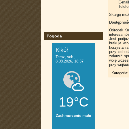
E-mai
Telef
Skargę moż
Dostępność
Ośrodek Ku
interesantó
Pogoda
Jest podja
brakuje wi
korzystania
przy schod
załatwić s
wolę wcześn
przy wejści
Kategoria