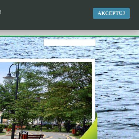
okgk@kikol.pl
i
AKCEPTUJ
Tel. +48 500 837 986