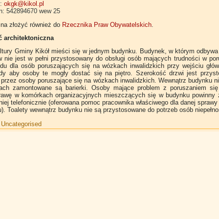
l:
okgk@kikol.pl
on: 542894670 wew 25
na złożyć również do
Rzecznika Praw Obywatelskich
.
 architektoniczna
ltury Gminy Kikół mieści się w jednym budynku. Budynek, w którym odbywa 
w nie jest w pełni przystosowany do obsługi osób mających trudności w por
zdu dla osób poruszających się na wózkach inwalidzkich przy wejściu głó
ndy aby osoby te mogły dostać się na piętro. Szerokość drzwi jest przys
 przez osoby poruszające się na wózkach inwalidzkich. Wewnątrz budynku n
ach zamontowane są barierki. Osoby mające problem z poruszaniem się
prawę w komórkach organizacyjnych mieszczących się w budynku powinny z
iej telefonicznie (oferowana pomoc pracownika właściwego dla danej spraw
u). Toalety wewnątrz budynku nie są przystosowane do potrzeb osób niepełn
:
Uncategorised