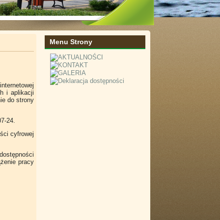
Menu Strony
nternetowej
 i aplikacji
e do strony
07-24.
ści cyfrowej
dostępności
żenie pracy