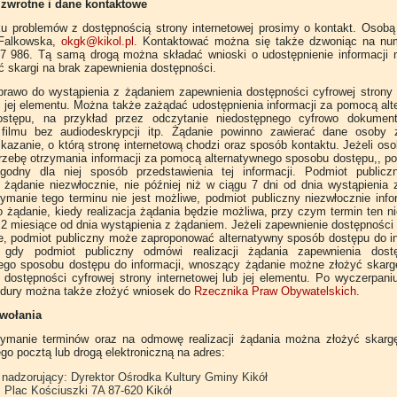
 zwrotne i dane kontaktowe
u problemów z dostępnością strony internetowej prosimy o kontakt. Osobą
 Falkowska,
okgk@kikol.pl
.
Kontaktować można się także dzwoniąc na num
7 986. Tą samą drogą można składać wnioski o udostępnienie informacji n
ć skargi na brak zapewnienia dostępności.
rawo do wystąpienia z żądaniem zapewnienia dostępności cyfrowej strony i
ś jej elementu. Można także zażądać udostępnienia informacji za pomocą al
stępu, na przykład przez odczytanie niedostępnego cyfrowo dokument
 filmu bez audiodeskrypcji itp. Żądanie powinno zawierać dane osoby z
kazanie, o którą stronę internetową chodzi oraz sposób kontaktu. Jeżeli os
rzebę otrzymania informacji za pomocą alternatywnego sposobu dostępu,, p
ogodny dla niej sposób przedstawienia tej informacji. Podmiot publicz
 żądanie niezwłocznie, nie później niż w ciągu 7 dni od dnia wystąpienia
zymanie tego terminu nie jest możliwe, podmiot publiczny niezwłocznie inf
żądanie, kiedy realizacja żądania będzie możliwa, przy czym termin ten 
 2 miesiące od dnia wystąpienia z żądaniem. Jeżeli zapewnienie dostępności 
e, podmiot publiczny może zaproponować alternatywny sposób dostępu do i
 gdy podmiot publiczny odmówi realizacji żądania zapewnienia dost
nego sposobu dostępu do informacji, wnoszący żądanie możne złożyć skarg
dostępności cyfrowej strony internetowej lub jej elementu. Po wyczerpan
edury można także złożyć wniosek do
Rzecznika Praw Obywatelskich
.
dwołania
zymanie terminów oraz na odmowę realizacji żądania można złożyć skarg
go pocztą lub drogą elektroniczną na adres:
nadzorujący: Dyrektor Ośrodka Kultury Gminy Kikół
 Plac Kościuszki 7A 87-620 Kikół