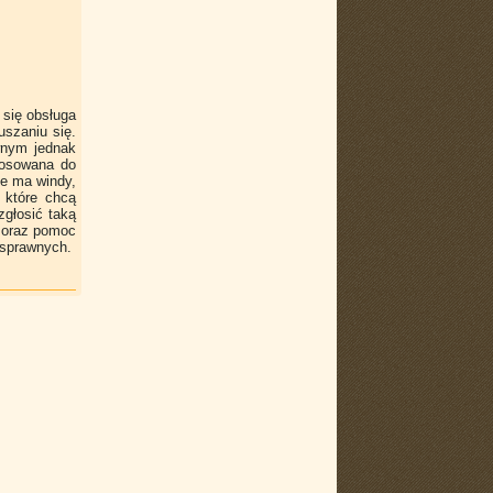
się obsługa
uszaniu się.
wnym jednak
tosowana do
ie ma windy,
 które chcą
głosić taką
y oraz pomoc
osprawnych.