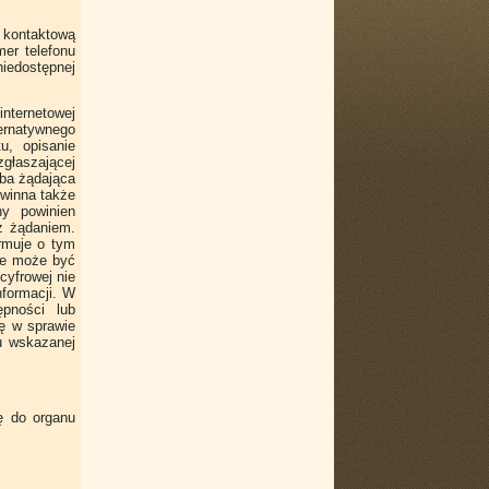
 kontaktową
er telefonu
iedostępnej
nternetowej
ternatywnego
u, opisanie
głaszającej
oba żądająca
owinna także
ny powinien
 z żądaniem.
ormuje o tym
nie może być
cyfrowej nie
nformacji. W
ępności lub
ę w sprawie
iu wskazanej
ę do organu