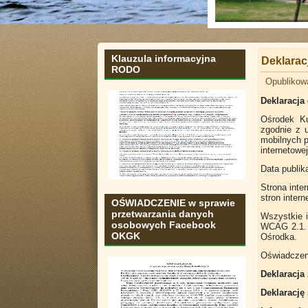
Klauzula informacyjna
Deklarac
RODO
Opublikow
Deklaracja
Ośrodek Ku
zgodnie z u
mobilnych 
internetowe
Data publika
Strona inte
stron inter
OŚWIADCZENIE w sprawie
przetwarzania danych
Wszystkie 
osobowych Facebook
WCAG 2.1. 
OKGK
Ośrodka.
Oświadczeni
Deklaracja 
Deklarację