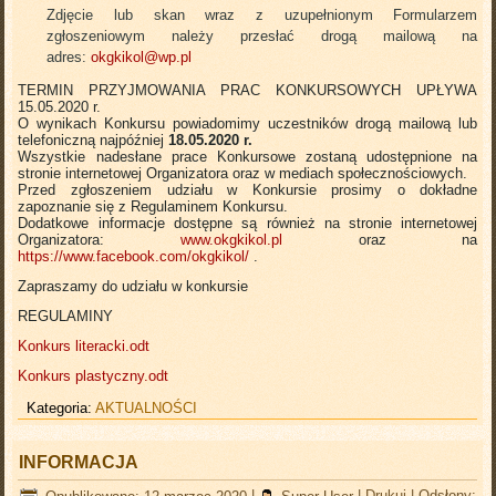
Zdjęcie lub skan wraz z uzupełnionym Formularzem
zgłoszeniowym należy przesłać drogą mailową na
adres:
okgkikol@wp.pl
TERMIN PRZYJMOWANIA PRAC KONKURSOWYCH UPŁYWA
15.05.2020 r.
O wynikach Konkursu powiadomimy uczestników drogą mailową lub
telefoniczną najpóźniej
18.05.2020 r.
Wszystkie nadesłane prace Konkursowe zostaną udostępnione na
stronie internetowej Organizatora oraz w mediach społecznościowych.
Przed zgłoszeniem udziału w Konkursie prosimy o dokładne
zapoznanie się z Regulaminem Konkursu.
Dodatkowe informacje dostępne są również na stronie internetowej
Organizatora:
www.okgkikol.pl
oraz na
https://www.facebook.com/okgkikol/
.
Zapraszamy do udziału w konkursie
REGULAMINY
Konkurs literacki.odt
Konkurs plastyczny.odt
Kategoria:
AKTUALNOŚCI
INFORMACJA