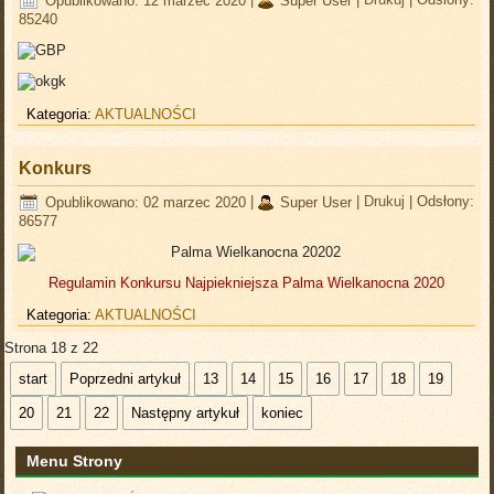
Opublikowano: 12 marzec 2020
|
Super User
|
Drukuj
|
Odsłony:
85240
Kategoria:
AKTUALNOŚCI
Konkurs
Opublikowano: 02 marzec 2020
|
Super User
|
Drukuj
|
Odsłony:
86577
Regulamin Konkursu Najpiekniejsza Palma Wielkanocna 2020
Kategoria:
AKTUALNOŚCI
Strona 18 z 22
start
Poprzedni artykuł
13
14
15
16
17
18
19
20
21
22
Następny artykuł
koniec
Menu Strony