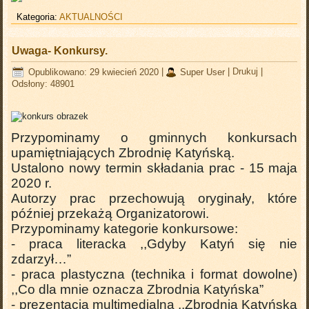
Kategoria:
AKTUALNOŚCI
Uwaga- Konkursy.
Opublikowano: 29 kwiecień 2020
|
Super User
|
Drukuj
|
Odsłony: 48901
Przypominamy o gminnych konkursach
upamiętniających Zbrodnię Katyńską.
Ustalono nowy termin składania prac - 15 maja
2020 r.
Autorzy prac przechowują oryginały, które
później przekażą Organizatorowi.
Przypominamy kategorie konkursowe:
- praca literacka ,,Gdyby Katyń się nie
zdarzył…”
- praca plastyczna (technika i format dowolne)
,,Co dla mnie oznacza Zbrodnia Katyńska”
- prezentacja multimedialna ,,Zbrodnia Katyńska