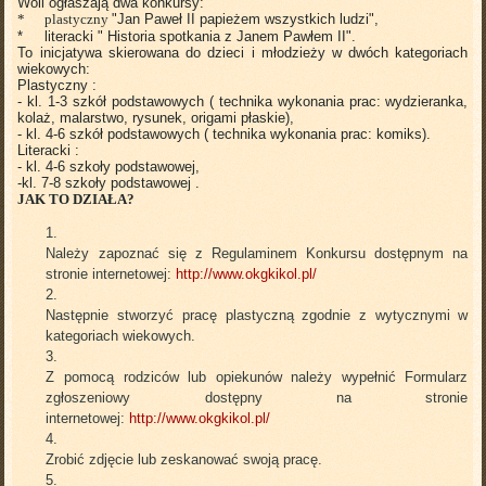
Woli ogłaszają dwa konkursy:
* plastyczny
"Jan Paweł II papieżem wszystkich ludzi",
* literacki " Historia spotkania z Janem Pawłem II".
To inicjatywa skierowana do dzieci i młodzieży w dwóch kategoriach
wiekowych:
Plastyczny :
- kl. 1-3 szkół podstawowych ( technika wykonania prac: wydzieranka,
kolaż, malarstwo, rysunek, origami płaskie),
- kl. 4-6 szkół podstawowych ( technika wykonania prac: komiks).
Literacki :
- kl. 4-6 szkoły podstawowej,
-kl. 7-8 szkoły podstawowej .
JAK TO DZIAŁA?
Należy zapoznać się z Regulaminem Konkursu dostępnym na
stronie internetowej:
http://www.okgkikol.pl/
Następnie stworzyć pracę plastyczną zgodnie z wytycznymi w
kategoriach wiekowych.
Z pomocą rodziców lub opiekunów należy wypełnić Formularz
zgłoszeniowy dostępny na stronie
internetowej:
http://www.okgkikol.pl/
Zrobić zdjęcie lub zeskanować swoją pracę.