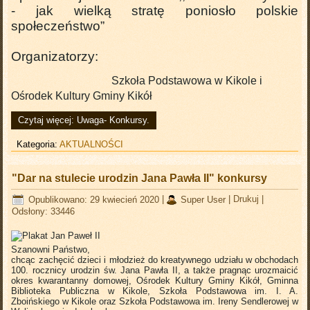
- jak wielką stratę poniosło polskie
społeczeństwo”
Organizatorzy:
Szkoła Podstawowa w Kikole i
Ośrodek Kultury Gminy Kikół
Czytaj więcej: Uwaga- Konkursy.
Kategoria:
AKTUALNOŚCI
"Dar na stulecie urodzin Jana Pawła II" konkursy
Opublikowano: 29 kwiecień 2020
|
Super User
|
Drukuj
|
Odsłony: 33446
Szanowni Państwo,
chcąc zachęcić dzieci i młodzież do kreatywnego udziału w obchodach
100. rocznicy urodzin św. Jana Pawła II, a także pragnąc urozmaicić
okres kwarantanny domowej, Ośrodek Kultury Gminy Kikół, Gminna
Biblioteka Publiczna w Kikole, Szkoła Podstawowa im. I. A.
Zboińskiego w Kikole oraz Szkoła Podstawowa im. Ireny Sendlerowej w