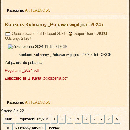
Kategoria:
AKTUALNOŚCI
Konkurs Kulinarny „Potrawa wigilijna” 2024 r.
Opublikowano: 18 listopad 2024
|
Super User
|
Drukuj
|
Odsłony: 24267
Konkurs Kulinarny „Potrawa wigilijna” 2024 r. fot. OKGK
Załączniki do pobrania:
Regulamin_2024.pdf
Załącznik_nr_1_Karta_zgłoszenia.pdf
Kategoria:
AKTUALNOŚCI
Strona 3 z 22
start
Poprzedni artykuł
1
2
3
4
5
6
7
8
9
10
Następny artykuł
koniec