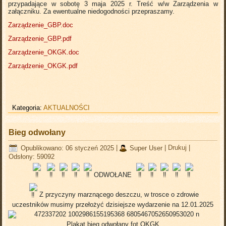
przypadające w sobotę 3 maja 2025 r. Treść w/w Zarządzenia w
załączniku. Za ewentualne niedogodności przepraszamy.
Zarządzenie_GBP.doc
Zarządzenie_GBP.pdf
Zarządzenie_OKGK.doc
Zarządzenie_OKGK.pdf
Kategoria:
AKTUALNOŚCI
Bieg odwołany
Opublikowano: 06 styczeń 2025
|
Super User
|
Drukuj
|
Odsłony: 59092
ODWOŁANE
Z przyczyny marznącego deszczu, w trosce o zdrowie
uczestników musimy przełożyć dzisiejsze wydarzenie na 12.01.2025
Plakat bieg odwołany fot.OKGK