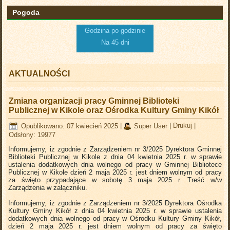
Pogoda
Godzina po godzinie
Na 45 dni
AKTUALNOŚCI
Zmiana organizacji pracy Gminnej Biblioteki
Publicznej w Kikole oraz Ośrodka Kultury Gminy Kikół
Opublikowano: 07 kwiecień 2025
|
Super User
|
Drukuj
|
Odsłony: 19977
Informujemy, iż zgodnie z Zarządzeniem nr 3/2025 Dyrektora Gminnej
Biblioteki Publicznej w Kikole z dnia 04 kwietnia 2025 r. w sprawie
ustalenia dodatkowych dnia wolnego od pracy w Gminnej Bibliotece
Publicznej w Kikole dzień 2 maja 2025 r. jest dniem wolnym od pracy
za święto przypadające w sobotę 3 maja 2025 r. Treść w/w
Zarządzenia w załączniku.
Informujemy, iż zgodnie z Zarządzeniem nr 3/2025 Dyrektora Ośrodka
Kultury Gminy Kikół z dnia 04 kwietnia 2025 r. w sprawie ustalenia
dodatkowych dnia wolnego od pracy w Ośrodku Kultury Gminy Kikół,
dzień 2 maja 2025 r. jest dniem wolnym od pracy za święto