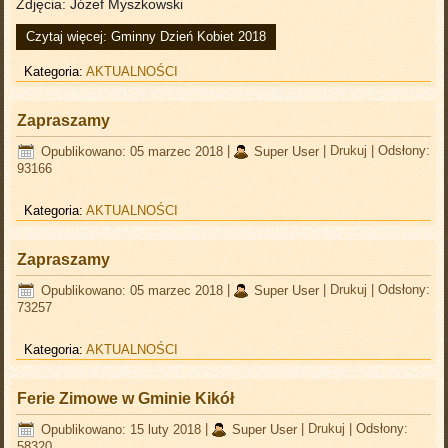
Zdjęcia: Józef Myszkowski
Czytaj więcej: Gminny Dzień Kobiet 2018
Kategoria:
AKTUALNOŚCI
Zapraszamy
Opublikowano: 05 marzec 2018
|
Super User
|
Drukuj
|
Odsłony:
93166
Kategoria:
AKTUALNOŚCI
Zapraszamy
Opublikowano: 05 marzec 2018
|
Super User
|
Drukuj
|
Odsłony:
73257
Kategoria:
AKTUALNOŚCI
Ferie Zimowe w Gminie Kikół
Opublikowano: 15 luty 2018
|
Super User
|
Drukuj
|
Odsłony:
58320