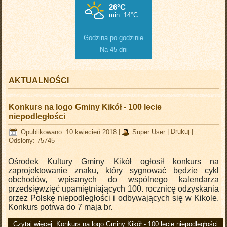
Godzina po godzinie
Na 45 dni
AKTUALNOŚCI
Konkurs na logo Gminy Kikół - 100 lecie
niepodległości
Opublikowano: 10 kwiecień 2018
|
Super User
|
Drukuj
|
Odsłony: 75745
Ośrodek Kultury Gminy Kikół ogłosił konkurs na
zaprojektowanie znaku, który sygnować będzie cykl
obchodów, wpisanych do wspólnego kalendarza
przedsięwzięć upamiętniających 100. rocznicę odzyskania
przez Polskę niepodległości i odbywających się w Kikole.
Konkurs potrwa do 7 maja br.
Czytaj więcej: Konkurs na logo Gminy Kikół - 100 lecie niepodległości