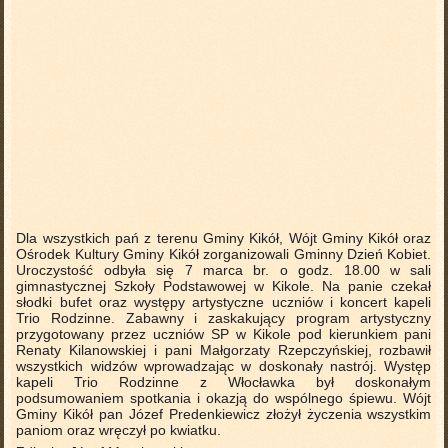
Dla wszystkich pań z terenu Gminy Kikół, Wójt Gminy Kikół oraz
Ośrodek Kultury Gminy Kikół zorganizowali Gminny Dzień Kobiet.
Uroczystość odbyła się 7 marca br. o godz. 18.00 w sali
gimnastycznej Szkoły Podstawowej w Kikole. Na panie czekał
słodki bufet oraz występy artystyczne uczniów i koncert kapeli
Trio Rodzinne. Zabawny i zaskakujący program artystyczny
przygotowany przez uczniów SP w Kikole pod kierunkiem pani
Renaty Kilanowskiej i pani Małgorzaty Rzepczyńskiej, rozbawił
wszystkich widzów wprowadzając w doskonały nastrój. Występ
kapeli Trio Rodzinne z Włocławka był doskonałym
podsumowaniem spotkania i okazją do wspólnego śpiewu. Wójt
Gminy Kikół pan Józef Predenkiewicz złożył życzenia wszystkim
paniom oraz wręczył po kwiatku.