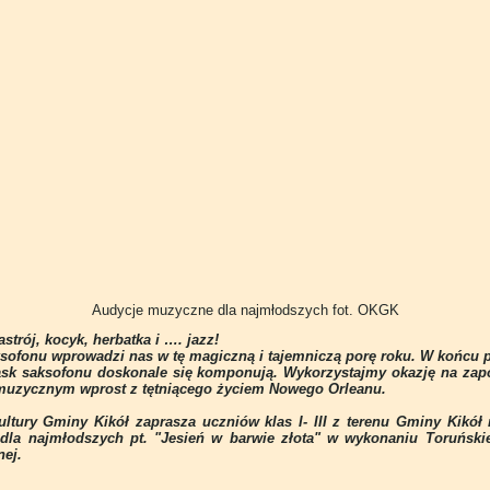
Audycje muzyczne dla najmłodszych fot. OKGK
strój, kocyk, herbatka i …. jazz!
sofonu wprowadzi nas w tę magiczną i tajemniczą porę roku. W końcu p
lask saksofonu doskonale się komponują. Wykorzystajmy okazję na zap
muzycznym wprost z tętniącego życiem Nowego Orleanu.
ltury Gminy Kikół zaprasza uczniów klas I- III z terenu Gminy Kikół
la najmłodszych pt. "Jesień w barwie złota" w wykonaniu Toruńskie
nej.