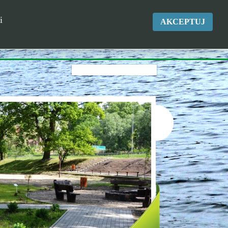
okgk@kikol.pl
i
AKCEPTUJ
Tel. +48 500 837 986