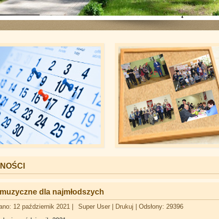
eziorem w Kikole
NOŚCI
 muzyczne dla najmłodszych
ano: 12 październik 2021
|
Super User
|
Drukuj
|
Odsłony: 29396