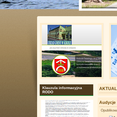
Ścieżki nad j
Klauzula informacyjna
AKTUAL
RODO
Audycje
Opublikow