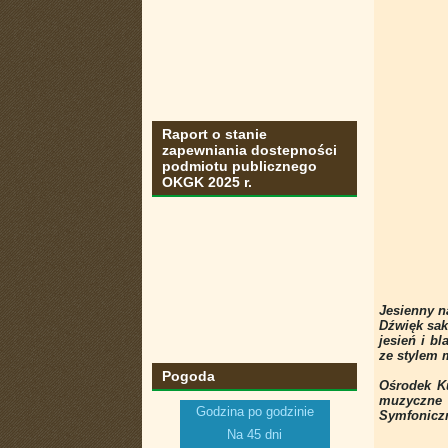
Raport o stanie
zapewniania dostepności
podmiotu publicznego
OKGK 2025 r.
Jesienny na
Dźwięk sak
jesień i b
ze stylem 
Pogoda
Ośrodek Ku
muzyczne d
Godzina po godzinie
Symfonicz
Na 45 dni