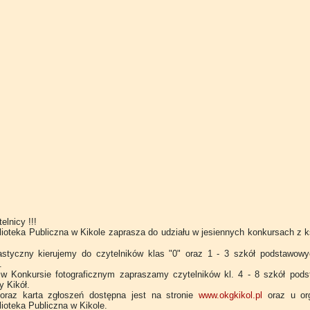
elnicy !!!
ioteka Publiczna w Kikole zaprasza do udziału w jesiennych konkursach z k
astyczny kierujemy do czytelników klas "0" oraz 1 - 3 szkół podstawowy
.
 w Konkursie fotograficznym zapraszamy czytelników kl. 4 - 8 szkół pod
y Kikół.
oraz karta zgłoszeń dostępna jest na stronie
www.okgkikol.pl
oraz u org
ioteka Publiczna w Kikole.