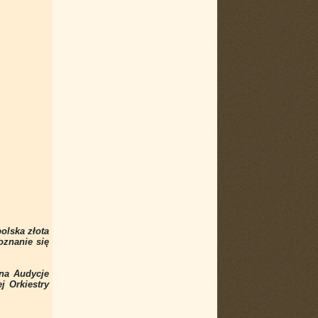
olska złota
oznanie się
 na Audycje
j Orkiestry