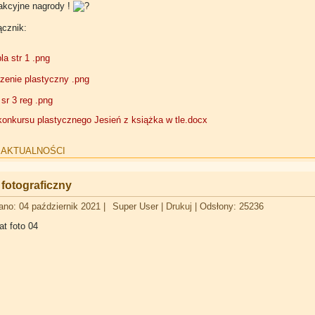
akcyjne nagrody !
ącznik:
la str 1 .png
zenie plastyczny .png
sr 3 reg .png
onkursu plastycznego Jesień z książka w tle.docx
:
AKTUALNOŚCI
fotograficzny
ano: 04 październik 2021
|
Super User
|
Drukuj
|
Odsłony: 25236