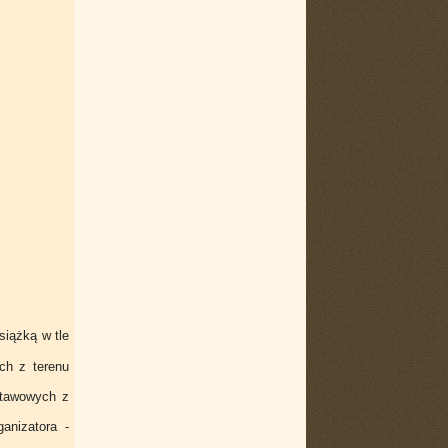
siążką w tle
ch z terenu
stawowych z
anizatora -