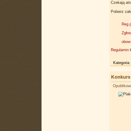
Czekają atr
Pobierz zał
Reg p
Zgłos
obow 
Regulamin k
Kategoria
Konkurs 
Opublikow