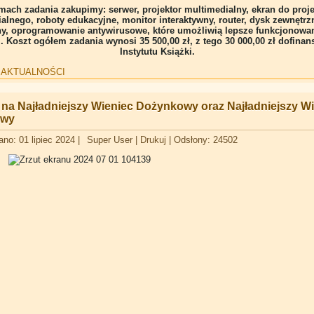
mach zadania zakupimy: serwer, projektor multimedialny, ekran do proje
alnego, roboty edukacyjne, monitor interaktywny, router, dysk zewnętrz
ny, oprogramowanie antywirusowe, które umożliwią lepsze funkcjonowan
i. Koszt ogółem zadania wynosi 35 500,00 zł, z tego 30 000,00 zł dofina
Instytutu Książki.
:
AKTUALNOŚCI
na Najładniejszy Wieniec Dożynkowy oraz Najładniejszy Wi
owy
no: 01 lipiec 2024
|
Super User
|
Drukuj
|
Odsłony: 24502