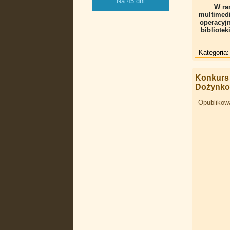
Na 45 dni
W ra
multimedi
operacyj
bibliotek
Kategoria
Konkurs 
Dożynk
Opublikowa