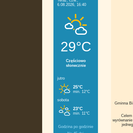
Gminna Bib
Celem 
wyrównanie
jedneg
Godzina po godzinie