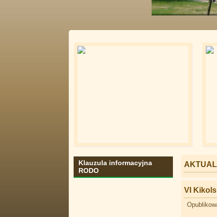
Klauzula informacyjna
AKTUAL
RODO
VI Kikol
Opublikowa