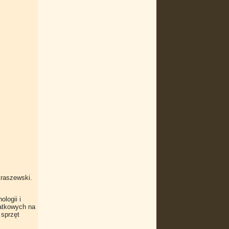
Kraszewski.
logii i
atkowych na
 sprzęt