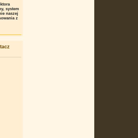
ktora
ny, system
ie naszej
nsowania z
tacz