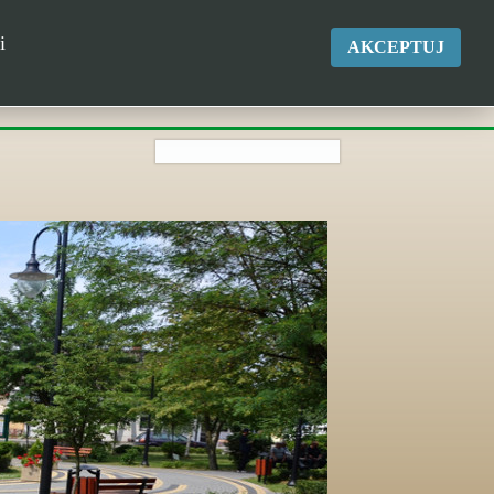
okgk@kikol.pl
i
AKCEPTUJ
Tel. +48 500 837 986