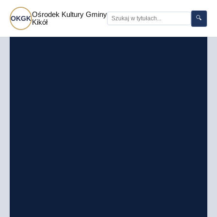
Ośrodek Kultury Gminy
🔍
OKGK
Kikół