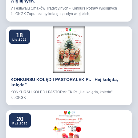
Wigilijnych.
V Festiwalu Smaków Tradycyjnych - Konkurs Potraw Wigilijnych
fot.OKGK Zapraszamy koła gospodyń wiejskich,...
18
Lis 2025
KONKURSU KOLĘD I PASTORAŁEK Pt. „Hej kolęda,
kolęda”
KONKURSU KOLĘD I PASTORAŁEK Pt. „Hej kolęda, kolęda”
fot.OKGK
20
Paź 2025