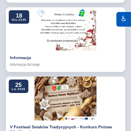
18
♿
Gru 2025
Informacja
informacja fot.okgk
25
Lis 2025
V Festiwal Smaków Tradycyjnych - Konkurs Potraw