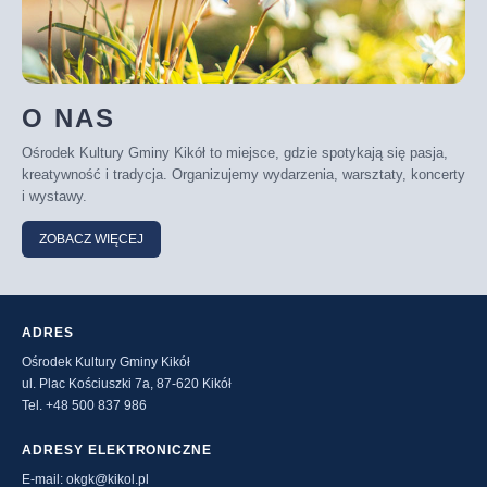
O NAS
Ośrodek Kultury Gminy Kikół to miejsce, gdzie spotykają się pasja,
kreatywność i tradycja. Organizujemy wydarzenia, warsztaty, koncerty
i wystawy.
ZOBACZ WIĘCEJ
ADRES
Ośrodek Kultury Gminy Kikół
ul. Plac Kościuszki 7a, 87-620 Kikół
Tel. +48 500 837 986
ADRESY ELEKTRONICZNE
E-mail: okgk@kikol.pl