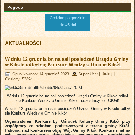
Pogoda
Godzina po godzinie
Na 45 dni
AKTUALNOŚCI
W dniu 12 grudnia br. na sali posiedzeń Urzędu Gminy
w Kikole odbył się Konkurs Wiedzy o Gminie Kikół.
Opublikowano: 14 grudzień 2023
|
Super User
|
Drukuj
|
Odsłony: 53894
W dniu 12 grudnia br. na sali posiedzeń Urzędu Gminy w Kikole odbył
się Konkurs Wiedzy o Gminie Kikół - uczestnicy
fot. OKGK
W dniu 12 grudnia br. na sali posiedzeń Urzędu Gminy w Kikole odbył
się Konkurs Wiedzy o Gminie Kikół.
Organizatorem Konkurs był Ośrodek Kultury Gminy Kikół przy
współpracy ze szkołami podstawowymi z terenu gminy Kikół.
Patronat nad konkursem objął Wójt Gminy Kikół.
Konkurs miał na
celu popularyzowanie dziedzictwa regionalnego, pogłębianie