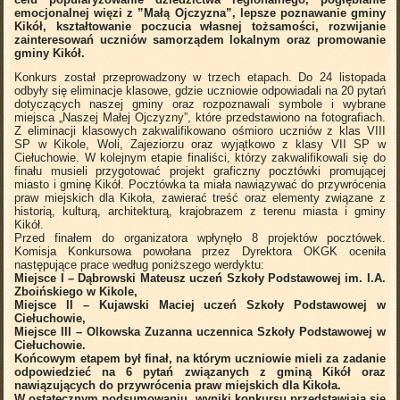
emocjonalnej więzi z ”Małą Ojczyzna”, lepsze poznawanie gminy
Kikół, kształtowanie poczucia własnej tożsamości, rozwijanie
zainteresowań uczniów samorządem lokalnym oraz promowanie
gminy Kikół.
Konkurs został przeprowadzony w trzech etapach. Do 24 listopada
odbyły się eliminacje klasowe, gdzie uczniowie odpowiadali na 20 pytań
dotyczących naszej gminy oraz rozpoznawali symbole i wybrane
miejsca „Naszej Małej Ojczyzny”, które przedstawiono na fotografiach.
Z eliminacji klasowych zakwalifikowano ośmioro uczniów z klas VIII
SP w Kikole, Woli, Zajeziorzu oraz wyjątkowo z klasy VII SP w
Ciełuchowie. W kolejnym etapie finaliści, którzy zakwalifikowali się do
finału musieli przygotować projekt graficzny pocztówki promującej
miasto i gminę Kikół. Pocztówka ta miała nawiązywać do przywrócenia
praw miejskich dla Kikoła, zawierać treść oraz elementy związane z
historią, kulturą, architekturą, krajobrazem z terenu miasta i gminy
Kikół.
Przed finałem do organizatora wpłynęło 8 projektów pocztówek.
Komisja Konkursowa powołana przez Dyrektora OKGK oceniła
następujące prace według poniższego werdyktu:
Miejsce I – Dąbrowski Mateusz uczeń Szkoły Podstawowej im. I.A.
Zboińskiego w Kikole,
Miejsce II – Kujawski Maciej uczeń Szkoły Podstawowej w
Ciełuchowie,
Miejsce III – Olkowska Zuzanna uczennica Szkoły Podstawowej w
Ciełuchowie.
Końcowym etapem był finał, na którym uczniowie mieli za zadanie
odpowiedzieć na 6 pytań związanych z gminą Kikół oraz
nawiązujących do przywrócenia praw miejskich dla Kikoła.
W ostatecznym podsumowaniu, wyniki konkursu przedstawiają się