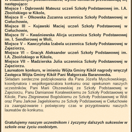
następująco:
Miejsce I - Dąbrowski Mateusz uczeń Szkoły Podstawowej im. I.A.
Zboińskiego w Kikole,
Miejsce II – Olkowska Zuzanna uczennica Szkoły Podstawowej w
Ciełuchowie,
Miejsce III – Kujawski Maciej uczeń Szkoły Podstawowej w
Ciełuchowie,
Miejsce IV – Kwaśniewska Alicja uczennica Szkoły Podstawowej
im. I. Sendlerowej w Woli,
Miejsce V – Kawczyńska Izabela uczennica Szkoły Podstawowej w
Zajeziorzu,
Miejsce VI – Gracyk Aleksander uczeń Szkoły Podstawowej im.
I.A. Zboińskiego w Kikole,
Miejsce VII – Madzierska Julia uczennica Szkoły Podstawowej w
Zajeziorzu.
Laureatom konkurs, w imieniu Wójta Gminy Kikół nagrody wręczył
Zastępca Wójta Gminy Kikół Pani Małgorzata Baranowska.
Składam serdeczne podziękowania dla Pana Józefa Myszkowskiego,
koordynatora i współorganizatora konkursu oraz opiekunom naszych
uczestników, Pani Marii Olszewskiej ze Szkoły Podstawowej w
Zajeziorzu, Panu Damianowi Koralewskiemu ze Szkoły Podstawowej w
Kikole, Panu Zbigniewowi Bogóskiemu ze Szkoły Podstawowej w Woli
oraz Panu Jarkowi Jagielskiemu ze Szkoły Podstawowej w Ciełuchowie
za zaangażowanie i poświęcony czas w przygotowaniu naszych
laureatów do konkursu.
Gratulujemy naszym uczestnikom i życzymy dalszych sukcesów w
szkole oraz życiu osobistym.