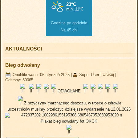
Godzina po godzinie
Na 45 dni
AKTUALNOŚCI
Bieg odwołany
Opublikowano: 06 styczeń 2025
|
Super User
|
Drukuj
|
Odsłony: 59065
ODWOŁANE
Z przyczyny marznącego deszczu, w trosce o zdrowie
uczestników musimy przełożyć dzisiejsze wydarzenie na 12.01.2025
Plakat bieg odwołany fot.OKGK