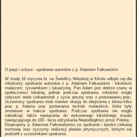
O pasji i sztuce - spotkanie autorskie z p. Adamem Falkowskim
W środę 16 stycznia br. na Świetlicy Wiejskiej w Kikole odbyło się dla
młodzieży spotkanie autorskie z p. Adamem Falkowskim - kikolskim
malarzem, rysownikiem i tatuażystą. Pan Adam jest dobrze znany w
społeczności lokalnej, jednak podczas spotkania, młodzież mogła
usłyszeć wiele ciekawostek z życia artysty oraz o powstawaniu prac.
Uczestnicy spotkania mieli również okazję do obejrzenia z bliska kilku
prac p. Adama oraz porównania technik malarskich, które były
omówione w trakcie spotkania. Podczas spotkania nie mogło
zabraknąć także nawiązania do wykonanego kikolskiego muralu
nawiązującego do 100 - lecia odzyskania Niepodległości przez Polskę.
Dziękujemy p. Adamowi Falkowskiemu za spotkanie i bardzo ciekawą
rozmowę oraz życzymy realizacji planów artystycznych, którymi się
podzielił z uczestnikami spotkania.