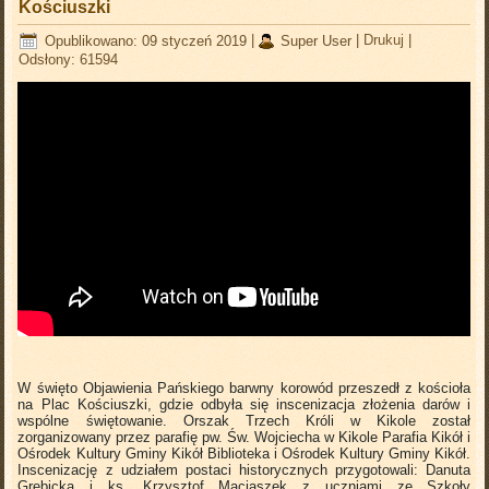
Kościuszki
Opublikowano: 09 styczeń 2019
|
Super User
|
Drukuj
|
Odsłony: 61594
W święto Objawienia Pańskiego barwny korowód przeszedł z kościoła
na Plac Kościuszki, gdzie odbyła się inscenizacja złożenia darów i
wspólne świętowanie. Orszak Trzech Króli w Kikole został
zorganizowany przez parafię pw. Św. Wojciecha w Kikole Parafia Kikół i
Ośrodek Kultury Gminy Kikół Biblioteka i Ośrodek Kultury Gminy Kikół.
Inscenizację z udziałem postaci historycznych przygotowali: Danuta
Grębicka i ks. Krzysztof Maciaszek z uczniami ze Szkoły