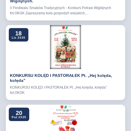
Wigilijnych.
V Festiwalu Smaków Tradycyjnych - Konkurs Potraw Wigilijnych
fot.OKGK Zapraszamy koła gospodyń wiejskich,...
18
Lis 2025
KONKURSU KOLĘD I PASTORAŁEK Pt. „Hej kolęda,
kolęda”
KONKURSU KOLĘD I PASTORAŁEK Pt. „Hej kolęda, kolęda”
fot.OKGK
20
Paź 2025