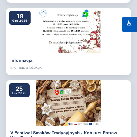
18
Gru 2025
♿
Informacja
informacja fot.okgk
25
Lis 2025
V Festiwal Smaków Tradycyjnych - Konkurs Potraw