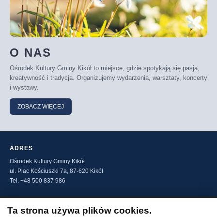
O NAS
Ośrodek Kultury Gminy Kikół to miejsce, gdzie spotykają się pasja,
kreatywność i tradycja. Organizujemy wydarzenia, warsztaty, koncerty
i wystawy.
ZOBACZ WIĘCEJ
ADRES
Ośrodek Kultury Gminy Kikół
ul. Plac Kościuszki 7a, 87-620 Kikół
Tel. +48 500 837 986
ADRESY ELEKTRONICZNE
Ta strona używa plików cookies.
E-mail: okgk@kikol.pl