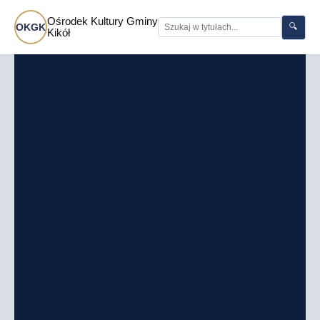
Ośrodek Kultury Gminy
🔍
OKGK
Kikół